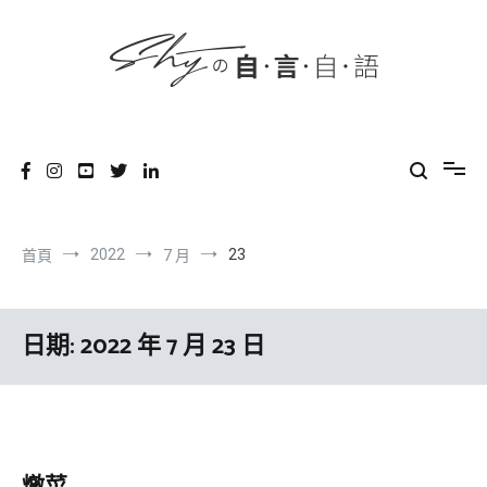
content
跳
到
內
容
SHYの自言自語
-Just a prove of living-
2022
23
首頁
7 月
日期:
2022 年 7 月 23 日