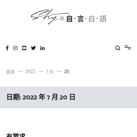
content
跳
到
內
容
SHYの自言自語
-Just a prove of living-
2022
20
首頁
7 月
日期:
2022 年 7 月 20 日