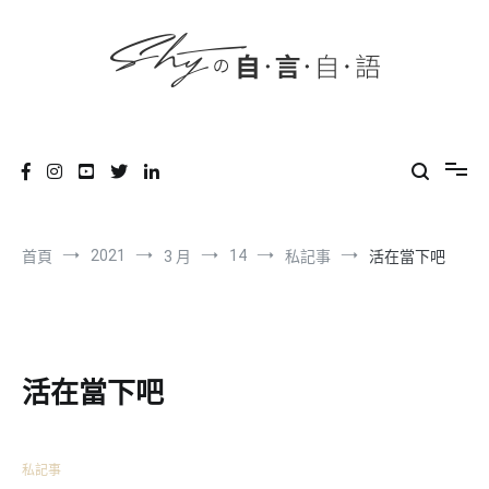
content
跳
到
內
容
SHYの自言自語
-Just a prove of living-
2021
14
首頁
3 月
私記事
活在當下吧
活在當下吧
私記事