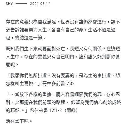
SHY
2021-03-14
存在的意義只為自我滿足，世界沒有誰仍然會運行，請不
必告訴誰要努力人生，各自有自己的命，生活不過是過
程，終結還是一途。
既知我們生下來就要面對死亡，長短又有何關係？在這短
人生中，存在的意義只有自己明白，誰和誰又能判斷你甚
麼呢？
「我願你們無所掛慮。沒有娶妻的，是為主的事掛慮，想
怎樣叫主喜悅。」哥林多前書‬ ‭7:32‬
「⋯當放下各樣的重擔，脫去容易纏累我們的罪，存心忍
耐，奔那擺在我們前頭的路程， 仰望為我們信心創始成終
的耶穌 。」希伯來書‬ ‭12:1-2‬（節錄）
活在當下吧。