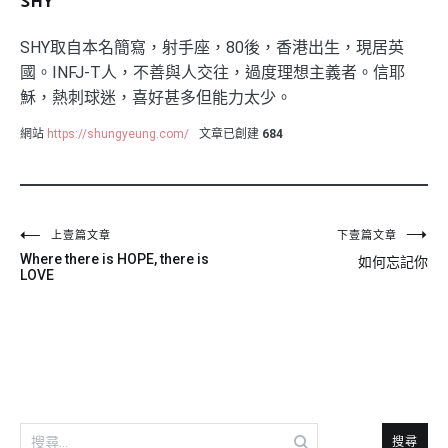
SHY
SHY取自本名簡寫，射手座，80後，香港出生，現居英
國。INFJ-T人，不善與人交往，過度理想主義者。信耶
穌，熱刺球迷，喜好甚多但能力太少。
網站
https://shungyeung.com/
文章已創建
684
文
上壹篇文章
下壹篇文章
Where there is HOPE, there is
如何忘記你
章
LOVE
導
覽
搜