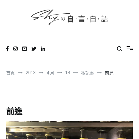
content
跳
到
內
容
SHYの自言自語
-Just a prove of living-
2018
14
首頁
4 月
私記事
前進
前進