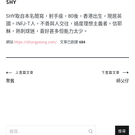
SHY
SHY取自本名簡寫，射手座，80後，香港出生，現居英
國。INFJ-T人，不善與人交往，過度理想主義者。信耶
穌，熱刺球迷，喜好甚多但能力太少。
網站
https://shungyeung.com/
文章已創建
684
文
上壹篇文章
下壹篇文章
聚舊
師父仔
章
導
覽
搜