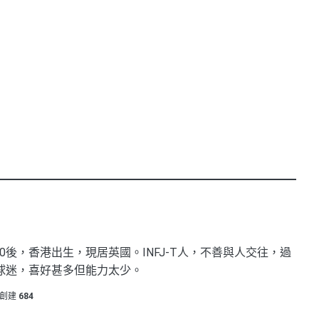
0後，香港出生，現居英國。INFJ-T人，不善與人交往，過
球迷，喜好甚多但能力太少。
創建
684