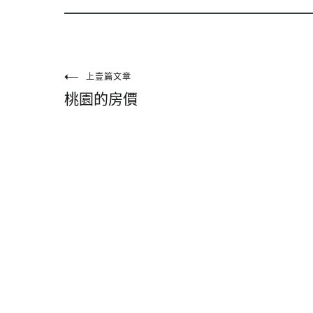
文
上壹篇文章
桃園的房價
章
導
覽