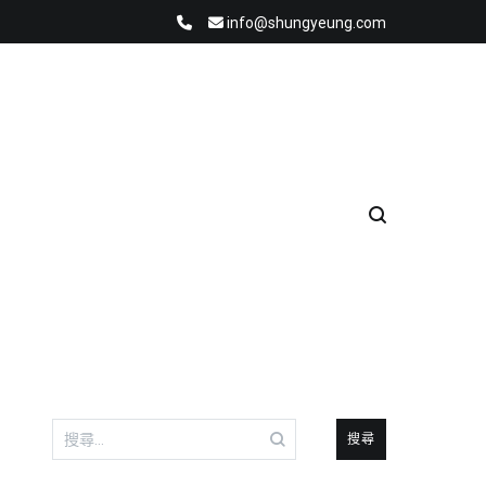
info@shungyeung.com
搜
尋
關