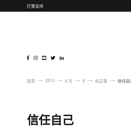
content
跳
打賞支持
到
內
容
2015
8
首頁
6 月
私記事
信任自
信任自己