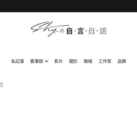
SHYの自言自語
-Just a prove of living-
私記事
舊筆錄
影片
關於
聯絡
工作室
品牌
己