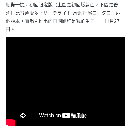
順帶一提，初回限定版（上圖是初回版封面，下圖是普
通）比普通版多了サーチライト with 押尾コータロー這一
個版本，而唱片推出的日期剛好是我的生日－－11月27
日。