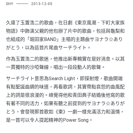
SHY
2013-12-05
久違了玉置浩二的歌曲，在日劇《東京風潮．下町大家族
物語》中飾演父親的他包辦了片中的歌曲，包括與龜梨和
也組成的「堀田家BAND」主唱的主題曲サヨナラ☆あり
がとう，以為這首片尾曲サーチライト。
作為玉置浩二的歌迷，他推出新專輯實在是好消息。以其
一貫獨特的沙啞聲線，唱出一段段動人的歌聲。
サーチライト意思為Search Light，即探射燈，歌曲開端
有點聖誕曲調的味道，再看歌詞，其實帶點哀怨的曲風配
上的詞是很浪漫的。總覺得他和青田典子結婚後他寫的歌
有著不同的活力，如果有聽之前提到的サヨナラ☆ありが
とう，會發現那首歌如《東》一劇一樣充滿活力和溫情，
是一首可以令人提起精神的Power Song。