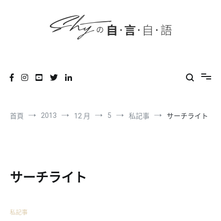
content
跳
到
內
容
SHYの自言自語
-Just a prove of living-
2013
5
首頁
12 月
私記事
サーチライト
サーチライト
私記事