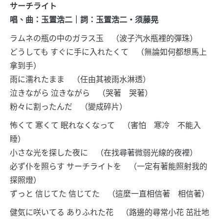
サーチライト
唱、曲：玉置浩二｜詞：玉置浩二・须藤晃
ラムネの瓶の中のガラス玉 （波子汽水瓶裡的彈珠）
どうしても すぐに手に入れたくて （無論如何都想馬上
拿到手）
雨に濡れたまま （任由其被雨水淋透）
泣きながら 泣きながら （哭著 哭著）
粉々に割ったんだ （變成碎片）
怖くて 寒くて 眠れなくなって （害怕 寒冷 不能入
睡）
小さな光を探した夜に （在找尋著微弱光線的夜裡）
必ず仆を照らす サーチライトを （一定有著能照射我的
探照燈）
ずっと 信じてた 信じてた （這麼一直相信著 相信著）
健気に咲いてる ありふれた花 （路邊的尋常小花 茁壯地