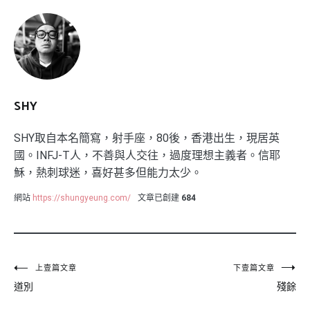
SHY
SHY取自本名簡寫，射手座，80後，香港出生，現居英
國。INFJ-T人，不善與人交往，過度理想主義者。信耶
穌，熱刺球迷，喜好甚多但能力太少。
網站
https://shungyeung.com/
文章已創建
684
文
上壹篇文章
下壹篇文章
道別
殘餘
章