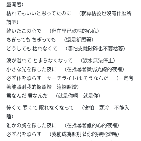
盛開著）
枯れてもいいと思ってたのに （就算枯萎也沒有什麼所
謂吧）
乾いたこの心で （但在早已乾枯的心底）
ちぎっても ちぎっても （還是祈願著）
どうしても 枯れなくて （哪怕支離破碎也不要枯萎）
涙が溢れて とまらなくなって （淚水無法停止）
小さな光を探した夜に （在找尋著微弱光線的夜裡）
必ず仆を照らす サーチライトは そうなんだ （一定有
著能照射我的探照燈 這探照燈）
君なんだ 君なんだ （就是你啊 就是你）
怖くて 寒くて 眠れなくなって （害怕 寒冷 不能入
睡）
谁かの胸を探した夜に （在找尋著誰的心的夜裡）
必ず君を照らす （我能成為照射著你的探照燈嗎）