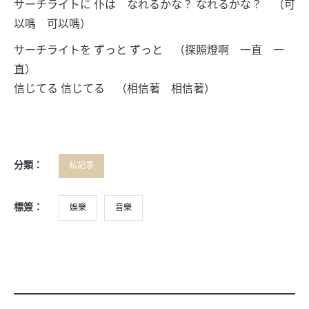
サーチライトに 仆は なれるかな？ なれるかな？ （可
以嗎 可以嗎）
サーチライトを ずっと ずっと （探照燈啊 一直 一
直）
信じてる 信じてる （相信著 相信著）
分類：
私記事
標簽：
娛樂
音樂