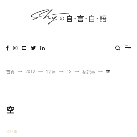
content
跳
到
內
容
SHYの自言自語
-Just a prove of living-
2012
13
首頁
12 月
私記事
空
空
私記事