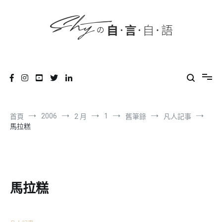
content
跳
到
內
容
SHYの自言自語
-Just a prove of living-
2006
1
首頁
2 月
舊筆錄
凡人記事
馬拉糕
馬拉糕