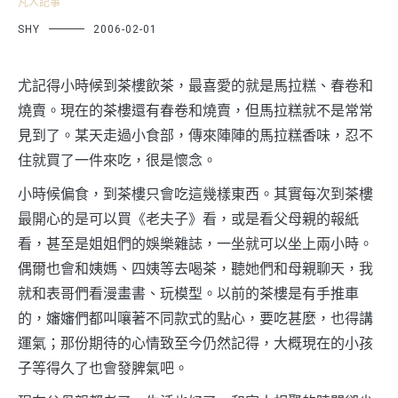
凡人記事
SHY
2006-02-01
尤記得小時候到茶樓飲茶，最喜愛的就是馬拉糕、春卷和
燒賣。現在的茶樓還有春卷和燒賣，但馬拉糕就不是常常
見到了。某天走過小食部，傳來陣陣的馬拉糕香味，忍不
住就買了一件來吃，很是懷念。
小時候偏食，到茶樓只會吃這幾樣東西。其實每次到茶樓
最開心的是可以買《老夫子》看，或是看父母親的報紙
看，甚至是姐姐們的娛樂雜誌，一坐就可以坐上兩小時。
偶爾也會和姨媽、四姨等去喝茶，聽她們和母親聊天，我
就和表哥們看漫畫書、玩模型。以前的茶樓是有手推車
的，嬸嬸們都叫嚷著不同款式的點心，要吃甚麼，也得講
運氣；那份期待的心情致至今仍然記得，大概現在的小孩
子等得久了也會發脾氣吧。