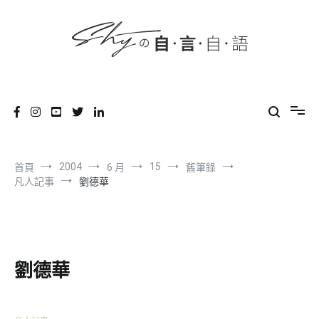
content
跳
到
內
容
SHYの自言自語
-Just a prove of living-
2004
15
首頁
6 月
舊筆錄
凡人記事
劉德華
劉德華