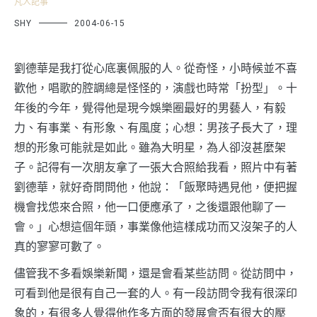
凡人記事
SHY
2004-06-15
劉德華是我打從心底裏佩服的人。從奇怪，小時候並不喜
歡他，唱歌的腔調總是怪怪的，演戲也時常「扮型」。十
年後的今年，覺得他是現今娛樂圈最好的男藝人，有毅
力、有事業、有形象、有風度；心想：男孩子長大了，理
想的形象可能就是如此。雖為大明星，為人卻沒甚麼架
子。記得有一次朋友拿了一張大合照給我看，照片中有著
劉德華，就好奇問問他，他說：「飯聚時遇見他，便把握
機會找怹來合照，他一口便應承了，之後還跟他聊了一
會。」心想這個年頭，事業像他這樣成功而又沒架子的人
真的寥寥可數了。
儘管我不多看娛樂新聞，還是會看某些訪問。從訪問中，
可看到他是很有自己一套的人。有一段訪問令我有很深印
象的，有很多人覺得他作多方面的發展會否有很大的壓