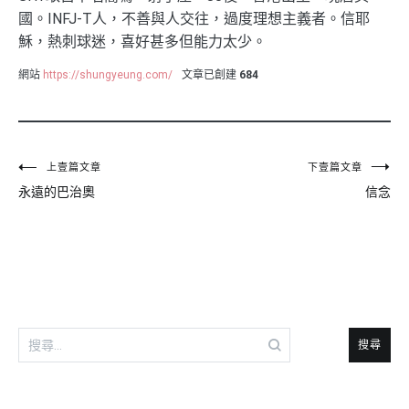
國。INFJ-T人，不善與人交往，過度理想主義者。信耶
穌，熱刺球迷，喜好甚多但能力太少。
網站
https://shungyeung.com/
文章已創建
684
文
上壹篇文章
下壹篇文章
永遠的巴治奧
信念
章
導
覽
搜
尋
關
鍵