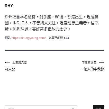
SHY
SHY取自本名簡寫，射手座，80後，香港出生，現居英
國。INFJ-T人，不善與人交往，過度理想主義者。信耶
穌，熱刺球迷，喜好甚多但能力太少。
網站
https://shungyeung.com/
文章已創建
684
文
上壹篇文章
下壹篇文章
可人兒
一個人的中秋節
章
導
覽
搜