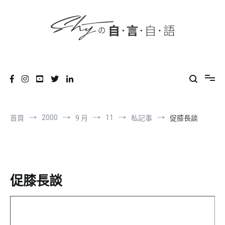
content
跳
到
內
容
SHYの自言自語
-Just a prove of living-
2000
11
首頁
9 月
私記事
促膝長談
促膝長談