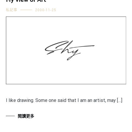
My view of Art
私記事
2000-11-25
I like drawing. Some one said that I am an artist, may […]
閱讀更多