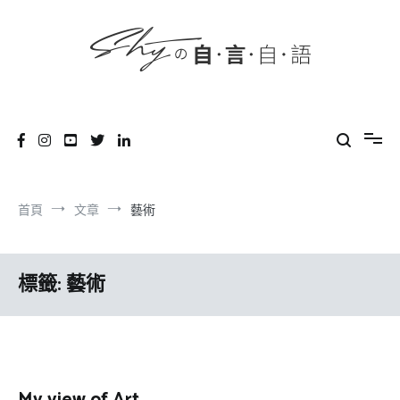
content
跳
到
內
容
SHYの自言自語
-Just a prove of living-
首頁
文章
藝術
標籤:
藝術