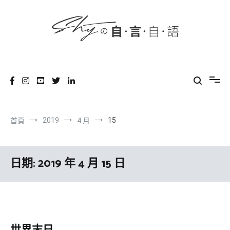
content
跳
到
內
容
SHYの自言自語
-Just a prove of living-
2019
15
首頁
4 月
日期:
2019 年 4 月 15 日