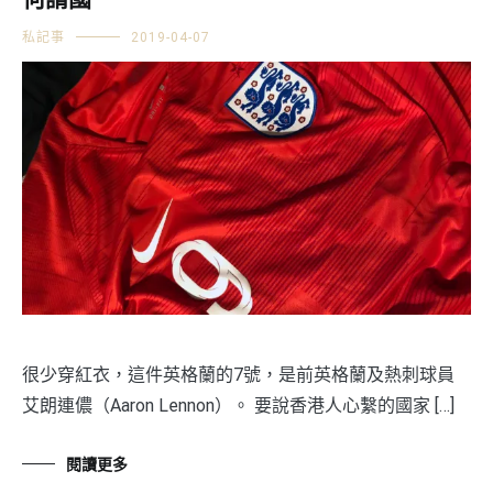
何謂國
私記事
2019-04-07
很少穿紅衣，這件英格蘭的7號，是前英格蘭及熱刺球員
艾朗連儂（Aaron Lennon）。 要說香港人心繫的國家 […]
閱讀更多