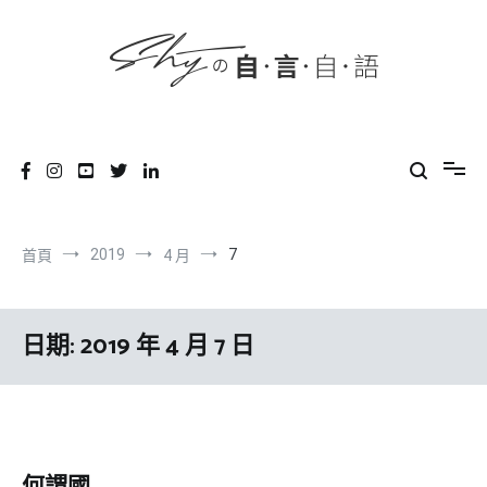
content
跳
到
內
容
SHYの自言自語
-Just a prove of living-
2019
7
首頁
4 月
日期:
2019 年 4 月 7 日