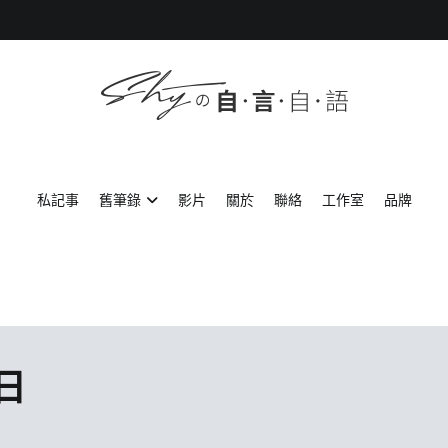
SHYの自言自語
-Just a prove of living-
私記事
舊筆錄
影片
關於
聯絡
工作室
品牌
 日