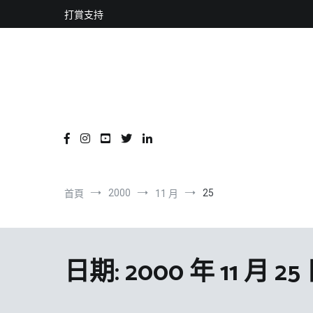
content
跳
打賞支持
到
內
容
2000
25
首頁
11 月
日期:
2000 年 11 月 25