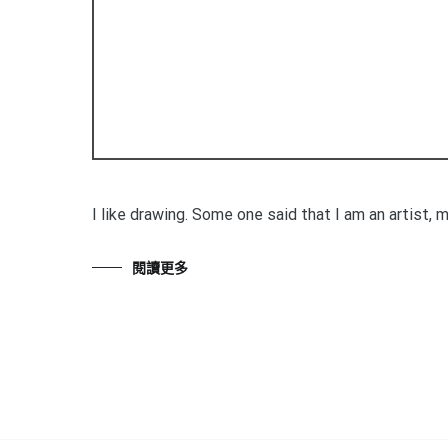
I like drawing. Some one said that I am an artist, m
閱讀更多